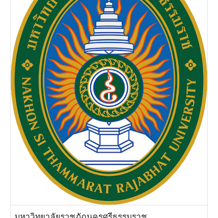
มหาวิทยาลัยราชภัฏนครศรีธรรมราช