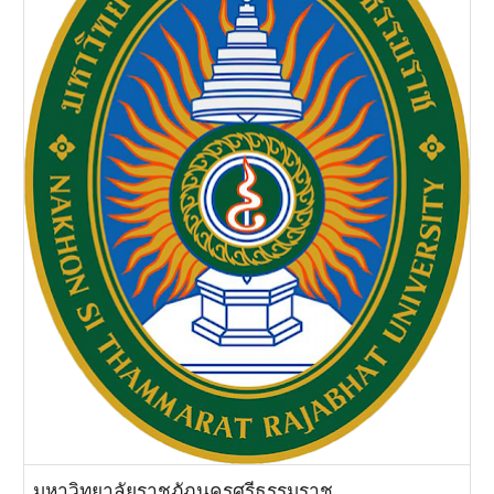
มหาวิทยาลัยราชภัฏนครศรีธรรมราช