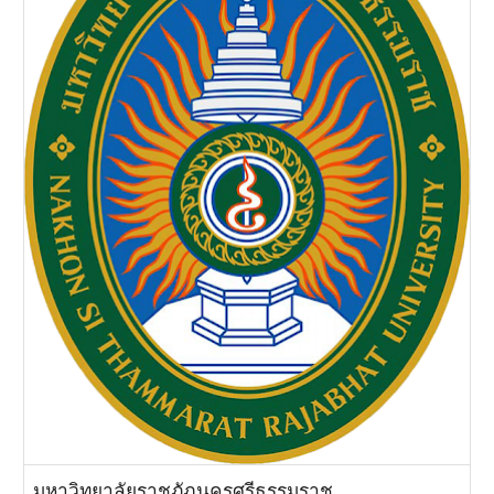
มหาวิทยาลัยราชภัฏนครศรีธรรมราช